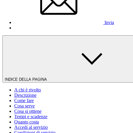
Invia
INDICE DELLA PAGINA
A chi è rivolto
Descrizione
Come fare
Cosa serve
Cosa si ottiene
Tempi e scadenze
Quanto costa
Accedi al servizio
Condizioni di servizio