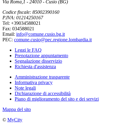
Via Roma,1 - 24010 - Cusio (BG)
Codice fiscale: 85002390160
P.IVA: 01214250167
Tel: +39034588021
Fax: 034588021
Email:
info@comune.cusio.bg.it
PEC:
comune.cusio@pec.regione.lombardia.it
Leggi le FAQ
Prenotazione appuntamento
Segnalazione disservizio
Richiesta d'assistenza
Amministrazione trasparente
Informativa privacy
Note legali
Dichiarazione di accessibilità
Piano di miglioramento del sito e dei servizi
Mappa del sito
©
MyCity