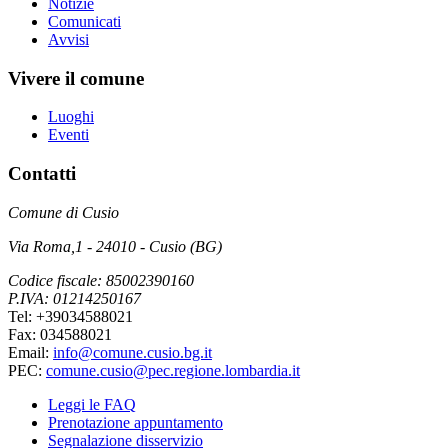
Notizie
Comunicati
Avvisi
Vivere il comune
Luoghi
Eventi
Contatti
Comune di Cusio
Via Roma,1 - 24010 - Cusio (BG)
Codice fiscale: 85002390160
P.IVA: 01214250167
Tel: +39034588021
Fax: 034588021
Email:
info@comune.cusio.bg.it
PEC:
comune.cusio@pec.regione.lombardia.it
Leggi le FAQ
Prenotazione appuntamento
Segnalazione disservizio