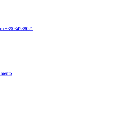
ero +39034588021
amento