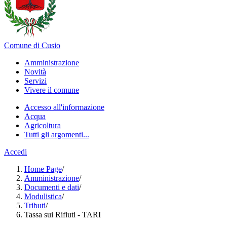
Comune di Cusio
Amministrazione
Novità
Servizi
Vivere il comune
Accesso all'informazione
Acqua
Agricoltura
Tutti gli argomenti...
Accedi
Home Page
/
Amministrazione
/
Documenti e dati
/
Modulistica
/
Tributi
/
Tassa sui Rifiuti - TARI