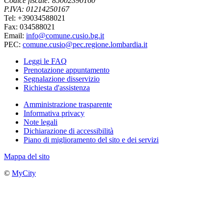
Codice fiscale: 85002390160
P.IVA: 01214250167
Tel: +39034588021
Fax: 034588021
Email:
info@comune.cusio.bg.it
PEC:
comune.cusio@pec.regione.lombardia.it
Leggi le FAQ
Prenotazione appuntamento
Segnalazione disservizio
Richiesta d'assistenza
Amministrazione trasparente
Informativa privacy
Note legali
Dichiarazione di accessibilità
Piano di miglioramento del sito e dei servizi
Mappa del sito
©
MyCity